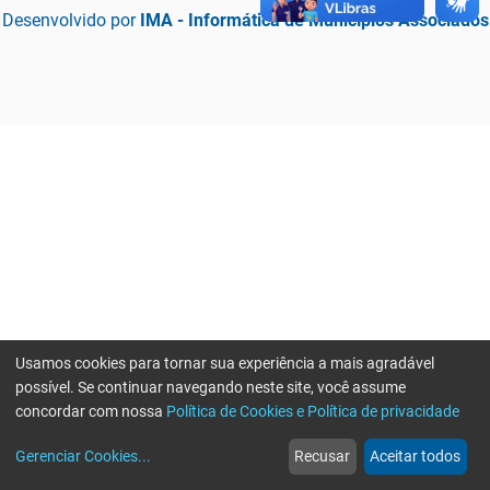
Desenvolvido por
IMA - Informática de Municípios Associados
Usamos cookies para tornar sua experiência a mais agradável
possível. Se continuar navegando neste site, você assume
concordar com nossa
Política de Cookies e Política de privacidade
home
build_circle
event
web
more_horiz
Erro ao enviar informações, por favor tente novamente
Gerenciar Cookies
...
Recusar
Aceitar todos
Início
Serviços
Eventos
Notícias
Mais