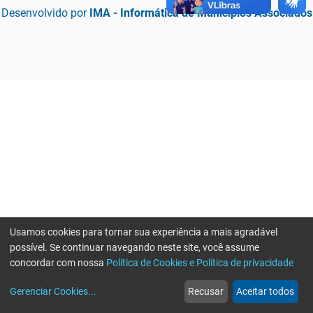
Desenvolvido por
IMA - Informática de Municípios Associados
Usamos cookies para tornar sua experiência a mais agradável
possível. Se continuar navegando neste site, você assume
concordar com nossa
Política de Cookies e Política de privacidade
home
build_circle
event
web
more_horiz
Erro ao enviar informações, por favor tente novamente
Gerenciar Cookies
...
Recusar
Aceitar todos
Início
Serviços
Eventos
Notícias
Mais