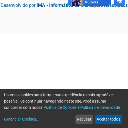
Desenvolvido por
IMA - Informática de Municípios Associados
Usamos cookies para tornar sua experiência a mais agradável
possível. Se continuar navegando neste site, você assume
concordar com nossa
Política de Cookies e Política de privacidade
home
build_circle
event
web
more_horiz
Erro ao enviar informações, por favor tente novamente
Gerenciar Cookies
...
Recusar
Aceitar todos
Início
Serviços
Eventos
Notícias
Mais