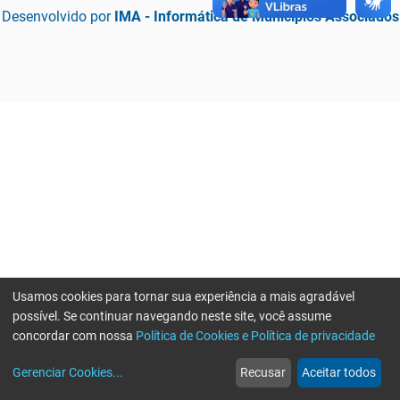
Desenvolvido por
IMA - Informática de Municípios Associados
Usamos cookies para tornar sua experiência a mais agradável
possível. Se continuar navegando neste site, você assume
concordar com nossa
Política de Cookies e Política de privacidade
home
build_circle
event
web
more_horiz
Erro ao enviar informações, por favor tente novamente
Gerenciar Cookies
...
Recusar
Aceitar todos
Início
Serviços
Eventos
Notícias
Mais