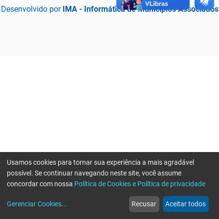
Desenvolvido por
IMA - Informática de Municípios Associados
Usamos cookies para tornar sua experiência a mais agradável
possível. Se continuar navegando neste site, você assume
concordar com nossa
Política de Cookies e Política de privacidade
home
build_circle
event
web
more_horiz
Erro ao enviar informações, por favor tente novamente
Gerenciar Cookies
...
Recusar
Aceitar todos
Início
Serviços
Eventos
Notícias
Mais