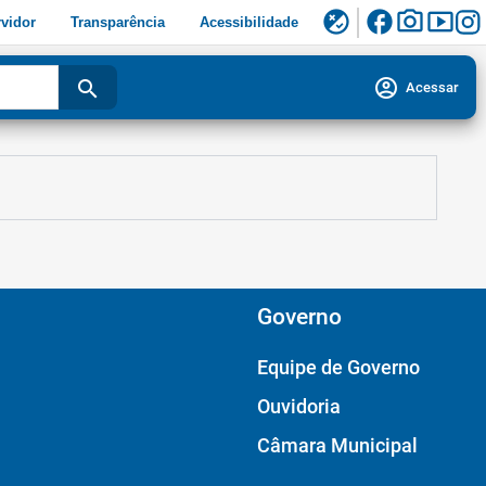
facebook
photo_camera
smart_display
flaky
vidor
Transparência
Acessibilidade
account_circle
search
Acessar
Governo
Equipe de Governo
Ouvidoria
Câmara Municipal