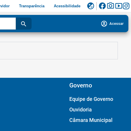
facebook
photo_camera
smart_display
flaky
vidor
Transparência
Acessibilidade
account_circle
search
Acessar
Governo
Equipe de Governo
Ouvidoria
Câmara Municipal