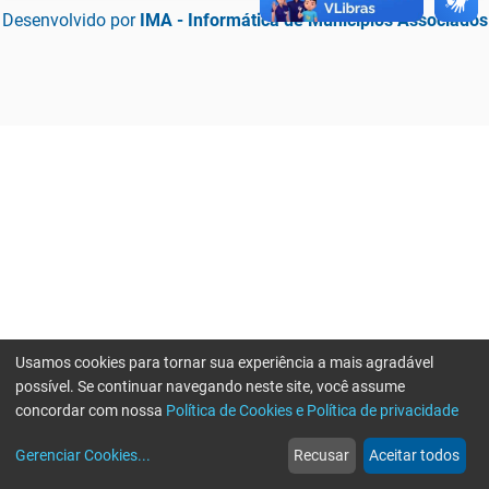
Desenvolvido por
IMA - Informática de Municípios Associados
Usamos cookies para tornar sua experiência a mais agradável
possível. Se continuar navegando neste site, você assume
concordar com nossa
Política de Cookies e Política de privacidade
home
build_circle
event
web
more_horiz
Erro ao enviar informações, por favor tente novamente
Gerenciar Cookies
...
Recusar
Aceitar todos
Início
Serviços
Eventos
Notícias
Mais