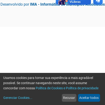
Desenvolvido por
IMA - Informática de Municípios Associados
Usamos cookies para tornar sua experiência a mais agradável
possível. Se continuar navegando neste site, você assume
concordar com nossa
Política de Cookies e Política de privacidade
home
build_circle
event
web
more_horiz
Erro ao enviar informações, por favor tente novamente
Gerenciar Cookies
...
Recusar
Aceitar todos
Início
Serviços
Eventos
Notícias
Mais