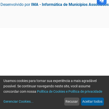
Desenvolvido por
IMA - Informática de Municípios Associados
Usamos cookies para tornar sua experiência a mais agradável
possível. Se continuar navegando neste site, você assume
concordar com nossa
Política de Cookies e Política de privacidade
home
build_circle
event
web
more_horiz
Erro ao enviar informações, por favor tente novamente
Gerenciar Cookies
...
Recusar
Aceitar todos
Início
Serviços
Eventos
Notícias
Mais