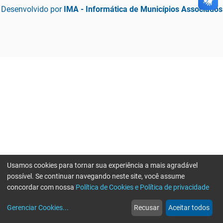
Desenvolvido por
IMA - Informática de Municípios Associados
Usamos cookies para tornar sua experiência a mais agradável
possível. Se continuar navegando neste site, você assume
concordar com nossa
Política de Cookies e Política de privacidade
home
build_circle
event
web
more_horiz
Erro ao enviar informações, por favor tente novamente
Gerenciar Cookies
...
Recusar
Aceitar todos
Início
Serviços
Eventos
Notícias
Mais