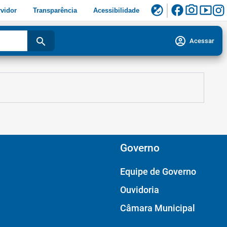
facebook
photo_camera
smart_display
flaky
vidor
Transparência
Acessibilidade
account_circle
search
Acessar
Governo
Equipe de Governo
Ouvidoria
Câmara Municipal