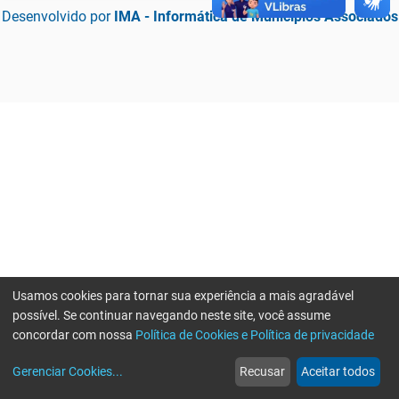
Desenvolvido por
IMA - Informática de Municípios Associados
Usamos cookies para tornar sua experiência a mais agradável
possível. Se continuar navegando neste site, você assume
concordar com nossa
Política de Cookies e Política de privacidade
home
build_circle
event
web
more_horiz
Erro ao enviar informações, por favor tente novamente
Gerenciar Cookies
...
Recusar
Aceitar todos
Início
Serviços
Eventos
Notícias
Mais