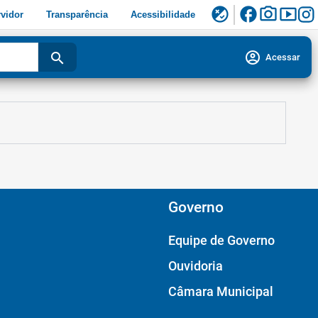
facebook
photo_camera
smart_display
flaky
vidor
Transparência
Acessibilidade
account_circle
search
Acessar
Governo
Equipe de Governo
Ouvidoria
Câmara Municipal