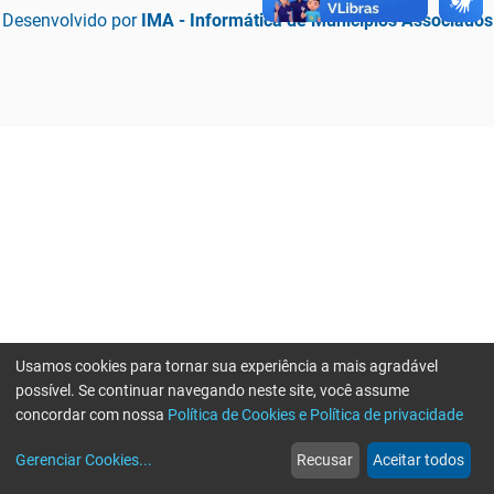
Desenvolvido por
IMA - Informática de Municípios Associados
Usamos cookies para tornar sua experiência a mais agradável
possível. Se continuar navegando neste site, você assume
concordar com nossa
Política de Cookies e Política de privacidade
home
build_circle
event
web
more_horiz
Erro ao enviar informações, por favor tente novamente
Gerenciar Cookies
...
Recusar
Aceitar todos
Início
Serviços
Eventos
Notícias
Mais