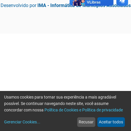
Desenvolvido por
IMA - Informática de Municípios Associados
Usamos cookies para tornar sua experiência a mais agradável
possível. Se continuar navegando neste site, você assume
concordar com nossa
Política de Cookies e Política de privacidade
home
build_circle
event
web
more_horiz
Erro ao enviar informações, por favor tente novamente
Gerenciar Cookies
...
Recusar
Aceitar todos
Início
Serviços
Eventos
Notícias
Mais