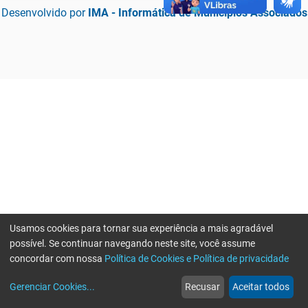
Desenvolvido por
IMA - Informática de Municípios Associados
Usamos cookies para tornar sua experiência a mais agradável
possível. Se continuar navegando neste site, você assume
concordar com nossa
Política de Cookies e Política de privacidade
home
build_circle
event
web
more_horiz
Erro ao enviar informações, por favor tente novamente
Gerenciar Cookies
...
Recusar
Aceitar todos
Início
Serviços
Eventos
Notícias
Mais