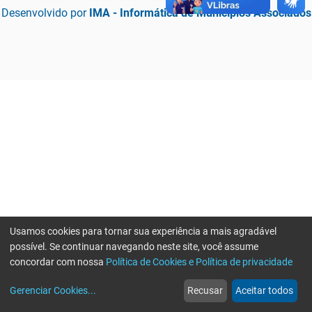
Desenvolvido por
IMA - Informática de Municípios Associados
Usamos cookies para tornar sua experiência a mais agradável
possível. Se continuar navegando neste site, você assume
concordar com nossa
Política de Cookies e Política de privacidade
home
build_circle
event
web
more_horiz
Erro ao enviar informações, por favor tente novamente
Gerenciar Cookies
...
Recusar
Aceitar todos
Início
Serviços
Eventos
Notícias
Mais