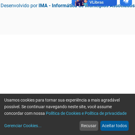
Desenvolvido por
IMA - Informática de Municípios Associados
Usamos cookies para tornar sua experiência a mais agradável
possível. Se continuar navegando neste site, você assume
concordar com nossa
Política de Cookies e Política de privacidade
home
build_circle
event
web
more_horiz
Erro ao enviar informações, por favor tente novamente
Gerenciar Cookies
...
Recusar
Aceitar todos
Início
Serviços
Eventos
Notícias
Mais