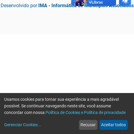
Desenvolvido por
IMA - Informática de Municípios Associados
Usamos cookies para tornar sua experiência a mais agradável
possível. Se continuar navegando neste site, você assume
concordar com nossa
Política de Cookies e Política de privacidade
home
build_circle
event
web
more_horiz
Erro ao enviar informações, por favor tente novamente
Gerenciar Cookies
...
Recusar
Aceitar todos
Início
Serviços
Eventos
Notícias
Mais