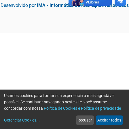
Desenvolvido por
IMA - Informática de Municípios Associados
Usamos cookies para tornar sua experiência a mais agradável
possível. Se continuar navegando neste site, você assume
concordar com nossa
Política de Cookies e Política de privacidade
home
build_circle
event
web
more_horiz
Erro ao enviar informações, por favor tente novamente
Gerenciar Cookies
...
Recusar
Aceitar todos
Início
Serviços
Eventos
Notícias
Mais