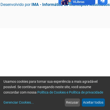
Desenvolvido por
IMA - Informática de Municípios Associados
Usamos cookies para tornar sua experiência a mais agradável
possível. Se continuar navegando neste site, você assume
concordar com nossa
Política de Cookies e Política de privacidade
home
build_circle
event
web
more_horiz
Erro ao enviar informações, por favor tente novamente
Gerenciar Cookies
...
Recusar
Aceitar todos
Início
Serviços
Eventos
Notícias
Mais