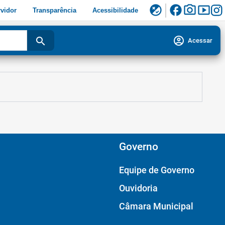
facebook
photo_camera
smart_display
flaky
vidor
Transparência
Acessibilidade
account_circle
search
Acessar
Governo
Equipe de Governo
Ouvidoria
Câmara Municipal