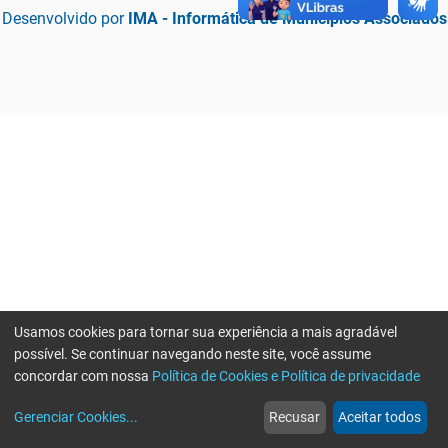
Desenvolvido por
IMA - Informática de Municípios Associados
Usamos cookies para tornar sua experiência a mais agradável
possível. Se continuar navegando neste site, você assume
concordar com nossa
Política de Cookies e Política de privacidade
home
build_circle
event
web
more_horiz
Erro ao enviar informações, por favor tente novamente
Gerenciar Cookies
...
Recusar
Aceitar todos
Início
Serviços
Eventos
Notícias
Mais