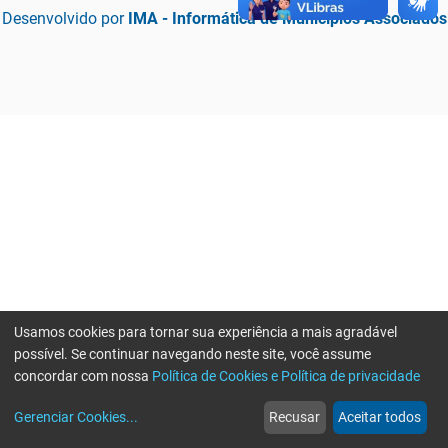
Desenvolvido por
IMA - Informática de Municípios Associados
Usamos cookies para tornar sua experiência a mais agradável
possível. Se continuar navegando neste site, você assume
concordar com nossa
Política de Cookies e Política de privacidade
home
build_circle
event
web
more_horiz
Erro ao enviar informações, por favor tente novamente
Gerenciar Cookies
...
Recusar
Aceitar todos
Início
Serviços
Eventos
Notícias
Mais