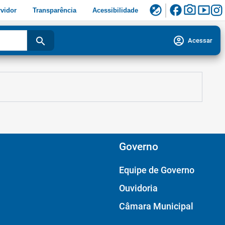
facebook
photo_camera
smart_display
flaky
vidor
Transparência
Acessibilidade
account_circle
search
Acessar
Governo
Equipe de Governo
Ouvidoria
Câmara Municipal