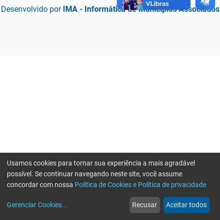
Desenvolvido por
IMA - Informática de Municípios Associados
Usamos cookies para tornar sua experiência a mais agradável
possível. Se continuar navegando neste site, você assume
concordar com nossa
Política de Cookies e Política de privacidade
home
build_circle
event
web
more_horiz
Erro ao enviar informações, por favor tente novamente
Gerenciar Cookies
...
Recusar
Aceitar todos
Início
Serviços
Eventos
Notícias
Mais