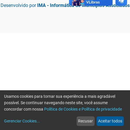
Desenvolvido por
IMA - Informática de Municípios Associados
Usamos cookies para tornar sua experiência a mais agradável
possível. Se continuar navegando neste site, você assume
concordar com nossa
Política de Cookies e Política de privacidade
home
build_circle
event
web
more_horiz
Erro ao enviar informações, por favor tente novamente
Gerenciar Cookies
...
Recusar
Aceitar todos
Início
Serviços
Eventos
Notícias
Mais