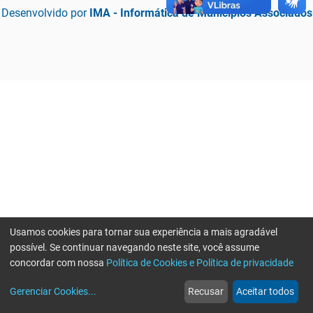
Desenvolvido por
IMA - Informática de Municípios Associados
Usamos cookies para tornar sua experiência a mais agradável
possível. Se continuar navegando neste site, você assume
concordar com nossa
Política de Cookies e Política de privacidade
home
build_circle
event
web
more_horiz
Erro ao enviar informações, por favor tente novamente
Gerenciar Cookies
...
Recusar
Aceitar todos
Início
Serviços
Eventos
Notícias
Mais