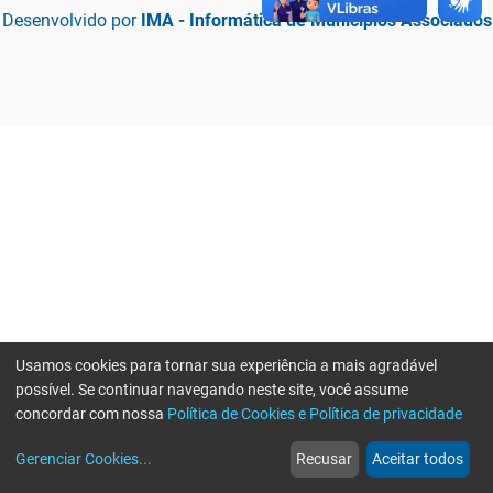
Desenvolvido por
IMA - Informática de Municípios Associados
Usamos cookies para tornar sua experiência a mais agradável
possível. Se continuar navegando neste site, você assume
concordar com nossa
Política de Cookies e Política de privacidade
home
build_circle
event
web
more_horiz
Erro ao enviar informações, por favor tente novamente
Gerenciar Cookies
...
Recusar
Aceitar todos
Início
Serviços
Eventos
Notícias
Mais