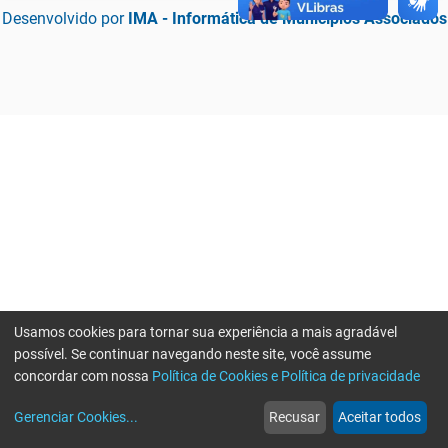
Desenvolvido por
IMA - Informática de Municípios Associados
Usamos cookies para tornar sua experiência a mais agradável
possível. Se continuar navegando neste site, você assume
concordar com nossa
Política de Cookies e Política de privacidade
home
build_circle
event
web
more_horiz
Erro ao enviar informações, por favor tente novamente
Gerenciar Cookies
...
Recusar
Aceitar todos
Início
Serviços
Eventos
Notícias
Mais