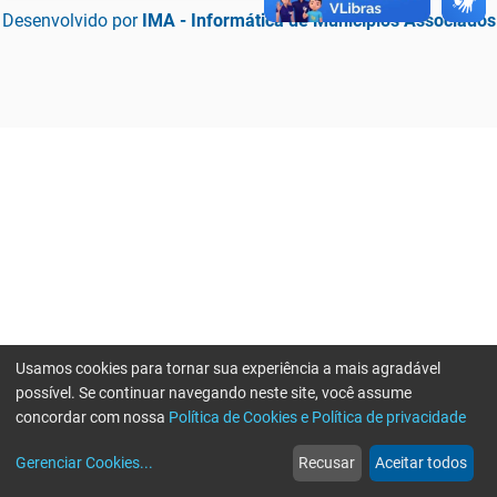
Desenvolvido por
IMA - Informática de Municípios Associados
Usamos cookies para tornar sua experiência a mais agradável
possível. Se continuar navegando neste site, você assume
concordar com nossa
Política de Cookies e Política de privacidade
home
build_circle
event
web
more_horiz
Erro ao enviar informações, por favor tente novamente
Gerenciar Cookies
...
Recusar
Aceitar todos
Início
Serviços
Eventos
Notícias
Mais