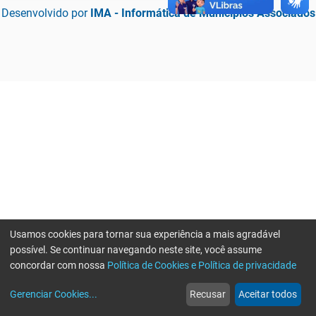
Desenvolvido por
IMA - Informática de Municípios Associados
Usamos cookies para tornar sua experiência a mais agradável
possível. Se continuar navegando neste site, você assume
concordar com nossa
Política de Cookies e Política de privacidade
home
build_circle
event
web
more_horiz
Erro ao enviar informações, por favor tente novamente
Gerenciar Cookies
...
Recusar
Aceitar todos
Início
Serviços
Eventos
Notícias
Mais