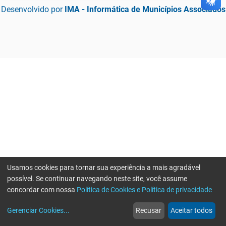
Desenvolvido por
IMA - Informática de Municípios Associados
Usamos cookies para tornar sua experiência a mais agradável
possível. Se continuar navegando neste site, você assume
concordar com nossa
Política de Cookies e Política de privacidade
home
build_circle
event
web
more_horiz
Gerenciar Cookies
...
Recusar
Aceitar todos
Início
Serviços
Eventos
Notícias
Mais