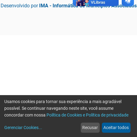
Desenvolvido por
IMA - Informática de Municípios Associados
Usamos cookies para tornar sua experiência a mais agradável
possível. Se continuar navegando neste site, você assume
concordar com nossa
Política de Cookies e Política de privacidade
home
build_circle
event
web
more_horiz
Erro ao enviar informações, por favor tente novamente
Gerenciar Cookies
...
Recusar
Aceitar todos
Início
Serviços
Eventos
Notícias
Mais