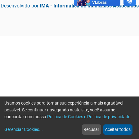
Desenvolvido por
IMA - Informática de Municípios Associados
Usamos cookies para tornar sua experiência a mais agradável
possível. Se continuar navegando neste site, você assume
concordar com nossa
Política de Cookies e Política de privacidade
home
build_circle
event
web
more_horiz
Erro ao enviar informações, por favor tente novamente
Gerenciar Cookies
...
Recusar
Aceitar todos
Início
Serviços
Eventos
Notícias
Mais