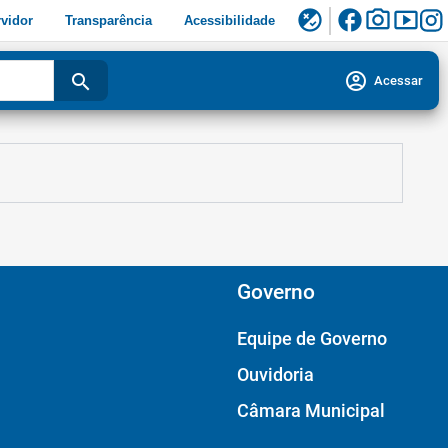
facebook
photo_camera
smart_display
flaky
vidor
Transparência
Acessibilidade
account_circle
search
Acessar
Governo
Equipe de Governo
Ouvidoria
Câmara Municipal