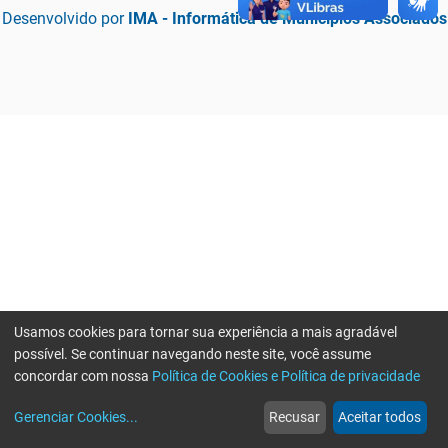
Desenvolvido por
IMA - Informática de Municípios Associados
Usamos cookies para tornar sua experiência a mais agradável
possível. Se continuar navegando neste site, você assume
concordar com nossa
Política de Cookies e Política de privacidade
home
build_circle
event
web
more_horiz
Erro ao enviar informações, por favor tente novamente
Gerenciar Cookies
...
Recusar
Aceitar todos
Início
Serviços
Eventos
Notícias
Mais