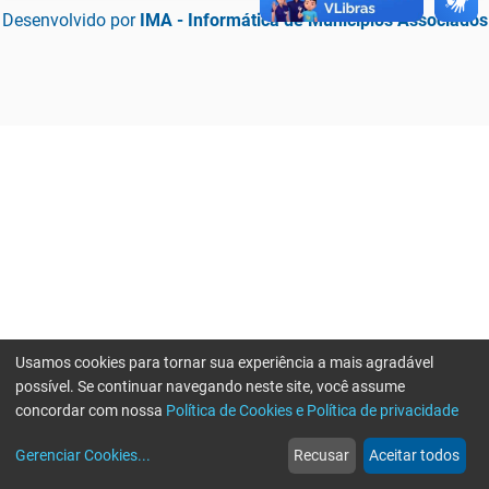
Desenvolvido por
IMA - Informática de Municípios Associados
Usamos cookies para tornar sua experiência a mais agradável
possível. Se continuar navegando neste site, você assume
concordar com nossa
Política de Cookies e Política de privacidade
home
build_circle
event
web
more_horiz
Erro ao enviar informações, por favor tente novamente
Gerenciar Cookies
...
Recusar
Aceitar todos
Início
Serviços
Eventos
Notícias
Mais