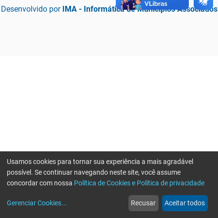
Desenvolvido por
IMA - Informática de Municípios Associados
Usamos cookies para tornar sua experiência a mais agradável
possível. Se continuar navegando neste site, você assume
concordar com nossa
Política de Cookies e Política de privacidade
home
build_circle
event
web
more_horiz
Erro ao enviar informações, por favor tente novamente
Gerenciar Cookies
...
Recusar
Aceitar todos
Início
Serviços
Eventos
Notícias
Mais