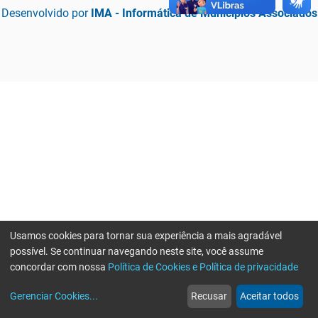
Desenvolvido por
IMA - Informática de Municípios Associados
Usamos cookies para tornar sua experiência a mais agradável
possível. Se continuar navegando neste site, você assume
concordar com nossa
Política de Cookies e Política de privacidade
home
build_circle
event
web
more_horiz
Erro ao enviar informações, por favor tente novamente
Gerenciar Cookies
...
Recusar
Aceitar todos
Início
Serviços
Eventos
Notícias
Mais