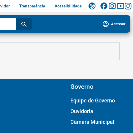
facebook
photo_camera
smart_display
flaky
vidor
Transparência
Acessibilidade
account_circle
search
Acessar
Governo
Equipe de Governo
Ouvidoria
Câmara Municipal