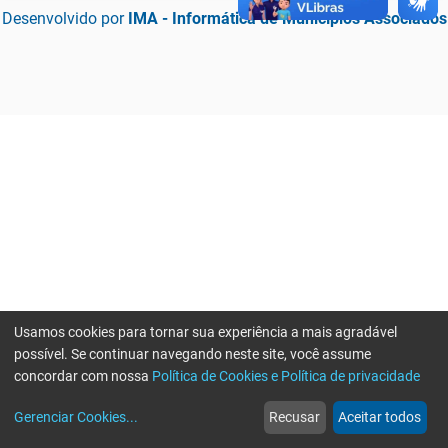
Desenvolvido por
IMA - Informática de Municípios Associados
Usamos cookies para tornar sua experiência a mais agradável
possível. Se continuar navegando neste site, você assume
concordar com nossa
Política de Cookies e Política de privacidade
home
build_circle
event
web
more_horiz
Erro ao enviar informações, por favor tente novamente
Gerenciar Cookies
...
Recusar
Aceitar todos
Início
Serviços
Eventos
Notícias
Mais