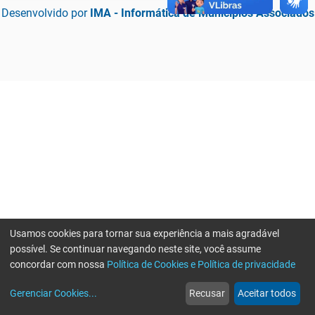
Desenvolvido por
IMA - Informática de Municípios Associados
Usamos cookies para tornar sua experiência a mais agradável
possível. Se continuar navegando neste site, você assume
concordar com nossa
Política de Cookies e Política de privacidade
home
build_circle
event
web
more_horiz
Erro ao enviar informações, por favor tente novamente
Gerenciar Cookies
...
Recusar
Aceitar todos
Início
Serviços
Eventos
Notícias
Mais