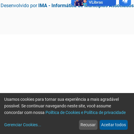
Desenvolvido por
IMA - Informática de Municípios Associados
Usamos cookies para tornar sua experiência a mais agradável
possível. Se continuar navegando neste site, você assume
concordar com nossa
Política de Cookies e Política de privacidade
home
build_circle
event
web
more_horiz
Erro ao enviar informações, por favor tente novamente
Gerenciar Cookies
...
Recusar
Aceitar todos
Início
Serviços
Eventos
Notícias
Mais