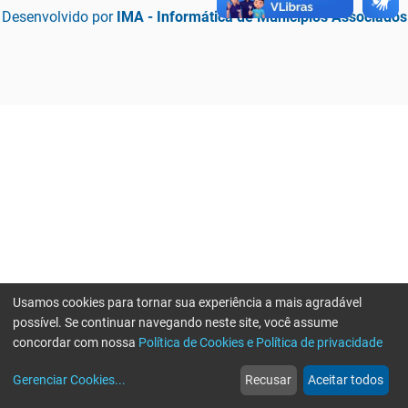
Desenvolvido por
IMA - Informática de Municípios Associados
Usamos cookies para tornar sua experiência a mais agradável
possível. Se continuar navegando neste site, você assume
concordar com nossa
Política de Cookies e Política de privacidade
home
build_circle
event
web
more_horiz
Erro ao enviar informações, por favor tente novamente
Gerenciar Cookies
...
Recusar
Aceitar todos
Início
Serviços
Eventos
Notícias
Mais