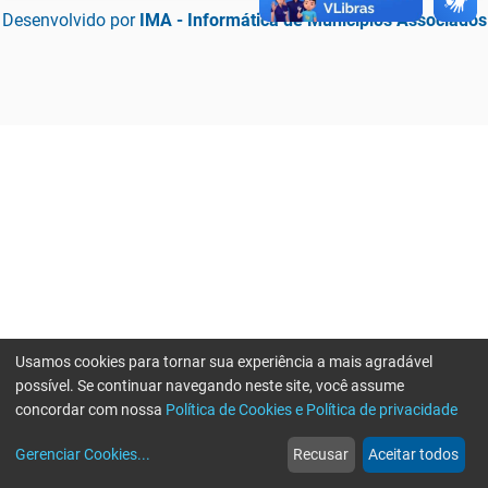
Desenvolvido por
IMA - Informática de Municípios Associados
Usamos cookies para tornar sua experiência a mais agradável
possível. Se continuar navegando neste site, você assume
concordar com nossa
Política de Cookies e Política de privacidade
home
build_circle
event
web
more_horiz
Erro ao enviar informações, por favor tente novamente
Gerenciar Cookies
...
Recusar
Aceitar todos
Início
Serviços
Eventos
Notícias
Mais