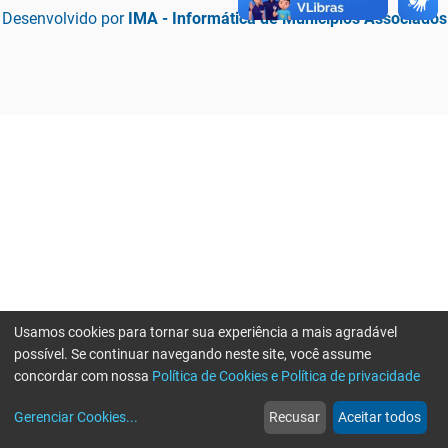
Desenvolvido por
IMA - Informática de Municípios Associados
Usamos cookies para tornar sua experiência a mais agradável
possível. Se continuar navegando neste site, você assume
concordar com nossa
Política de Cookies e Política de privacidade
home
build_circle
event
web
more_horiz
Erro ao enviar informações, por favor tente novamente
Gerenciar Cookies
...
Recusar
Aceitar todos
Início
Serviços
Eventos
Notícias
Mais