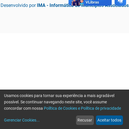
Desenvolvido por
IMA - Informática de Municípios Associados
Usamos cookies para tornar sua experiência a mais agradável
possível. Se continuar navegando neste site, você assume
concordar com nossa
Política de Cookies e Política de privacidade
home
build_circle
event
web
more_horiz
Erro ao enviar informações, por favor tente novamente
Gerenciar Cookies
...
Recusar
Aceitar todos
Início
Serviços
Eventos
Notícias
Mais