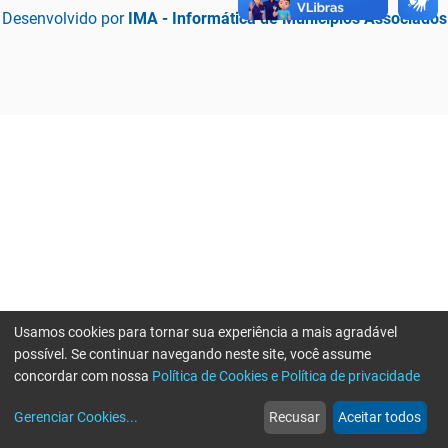
Desenvolvido por
IMA - Informática de Municípios Associados
Usamos cookies para tornar sua experiência a mais agradável
possível. Se continuar navegando neste site, você assume
concordar com nossa
Política de Cookies e Política de privacidade
home
build_circle
event
web
more_horiz
Erro ao enviar informações, por favor tente novamente
Gerenciar Cookies
...
Recusar
Aceitar todos
Início
Serviços
Eventos
Notícias
Mais